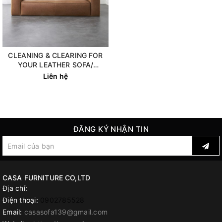
CLEANING & CLEARING FOR
YOUR LEATHER SOFA/
HƯỚNG DẪN CHĂM SÓC, VỆ
Liên hệ
SINH SOFA DA
ĐĂNG KÝ NHẬN TIN
CASA FURNITURE CO,LTD
Địa chỉ:
Điện thoại:
0902785528
Email:
casasofa139@gmail.com