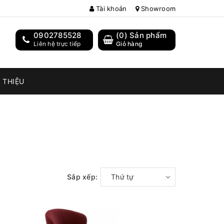
Tài khoản
Showroom
0902785528
(
0
) Sản phẩm
Liên hệ trực tiếp
Giỏ hàng
I THIỆU
Sắp xếp:
Thứ tự