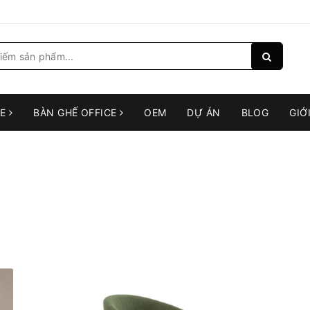
RE
BÀN GHẾ OFFICE
OEM
DỰ ÁN
BLOG
GIỚ