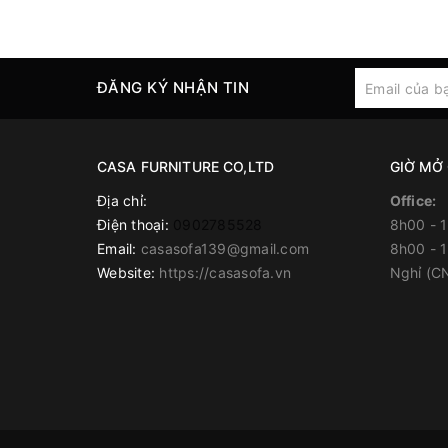
ĐĂNG KÝ NHẬN TIN
CASA FURNITURE CO,LTD
GIỜ MỞ
Địa chỉ:
Office:
Điện thoại:
0902785528
8h00 - 
Email:
casasofa139@gmail.com
8h00 - 
Website:
https://casasofa.vn
Nghỉ (C