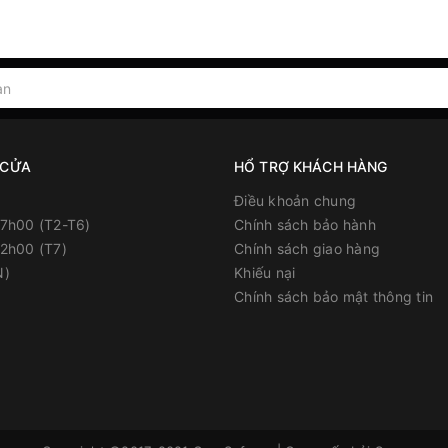
 CỬA
HỔ TRỢ KHÁCH HÀNG
Điều khoản chung
17h00 (T2-T6)
Chính sách bảo hành
12h00 (T7)
Chính sách giao hàng
N)
Khiếu nại
Chính sách bảo mật thông tin