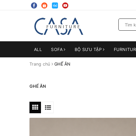
ALL
SOFA
BỘ SƯU TẬP
FURNITU
Trang chủ
GHẾ ĂN
GHẾ ĂN