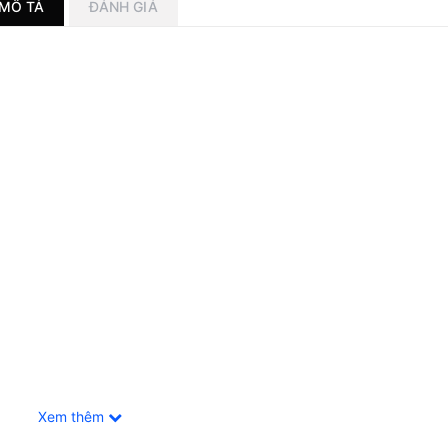
MÔ TẢ
ĐÁNH GIÁ
n tru
 480mm
 550mm
Xem thêm