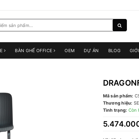
RE
BÀN GHẾ OFFICE
OEM
DỰ ÁN
BLOG
GIỚ
DRAGON
Mã sản phẩm:
C
Thương hiệu:
SE
Tình trạng:
Còn 
5.474.00