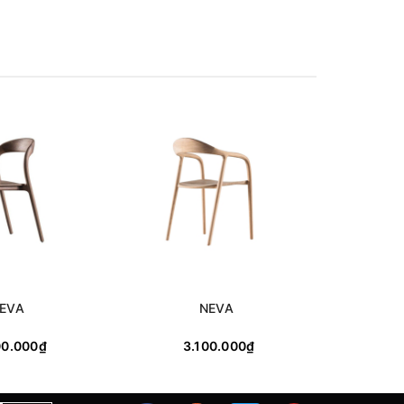
EVA
NEVA
W
00.000₫
3.100.000₫
2