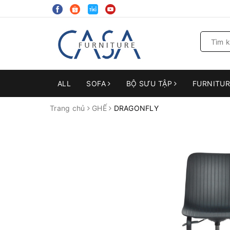
ALL
SOFA
BỘ SƯU TẬP
FURNITU
Trang chủ
GHẾ
DRAGONFLY