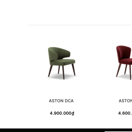
Thể tích: 0.3m³
Qui cách đóng gói: 1 cái/ thùng
ASTON DCA
ASTO
4.900.000₫
4.600