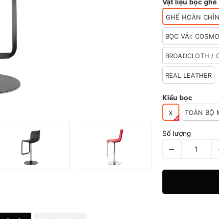
Vật liệu bọc ghế
GHẾ HOÀN CHỈ
BỌC VẢI: COSMO
BROADCLOTH / C
REAL LEATHER
Kiểu bọc
TOÀN BỘ 
X
Số lượng
–