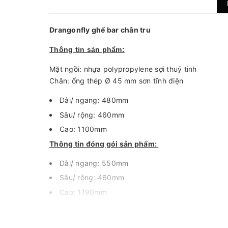
Drangonfly ghế bar châ
Thông tin sản phẩm:
Mặt ngồi: nhựa polypropylene sợi thuỷ tinh
Chân: ống thép Ø 45 mm sơn tĩnh điện
Dài/ ngang:
Sâu/ rộng: 460mm
Cao: 1100mm
Thông tin đóng gói sản phẩm:
Dài/ ngang:
Sâu/ rộng: 460mm
Cao: 1190mm
Trọng lượng ghế: 9.0kg
Trọng lượng sau khi đóng gói: 11.0kg