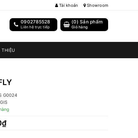
Tài khoản
Showroom
0902785528
(
0
) Sản phẩm
Liên hệ trực tiếp
Giỏ hàng
I THIỆU
FLY
S G0024
GIS
hàng
0₫