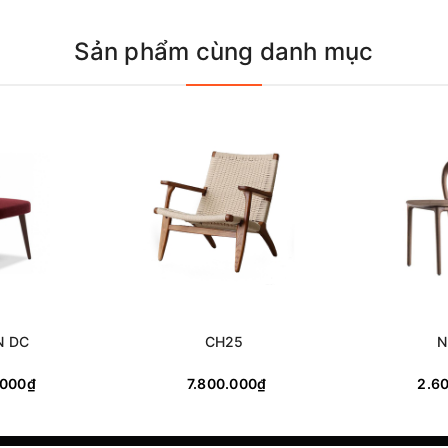
Sản phẩm cùng danh mục
N DC
CH25
N
.000₫
7.800.000₫
2.6