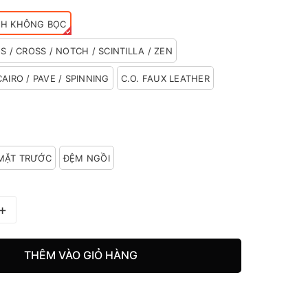
NH KHÔNG BỌC
S / CROSS / NOTCH / SCINTILLA / ZEN
AIRO / PAVE / SPINNING
C.O. FAUX LEATHER
MẶT TRƯỚC
ĐỆM NGỒI
+
THÊM VÀO GIỎ HÀNG