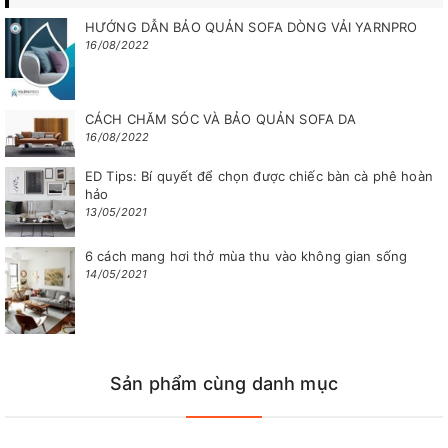
Chức năng đặc biệt:
gỗ sồi có vân đẹp và mùi thơm,
HƯỚNG DẪN BẢO QUẢN SOFA DÒNG VẢI YARNPRO
phần nệm có thể tháo giặt dễ dàng, khi tháo giặt, có
16/08/2022
thể ngồi trực tiếp trên mặt phẳng của khung ghế.
Mã sản phẩm:
C-SFONE20
CÁCH CHĂM SÓC VÀ BẢO QUẢN SOFA DA
Bảo hành: 12 tháng
16/08/2022
ED Tips: Bí quyết để chọn được chiếc bàn cà phê hoàn
hảo
13/05/2021
6 cách mang hơi thở mùa thu vào không gian sống
14/05/2021
Sản phẩm cùng danh mục