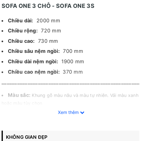
SOFA ONE 3 CHỖ - SOFA ONE 3S
Chiều dài:
2000 mm
Chiều rộng:
720 mm
Chiều cao:
730 mm
Chiều sâu nệm ngồi:
700 mm
Chiều dài nệm ngồi:
1900 mm
Chiều cao nệm ngồi:
370 mm
_____________________________________________________
Màu sắc:
Khung gỗ màu nâu và màu tự nhiên. Vải màu xanh
hoặc màu tùy chọn
Xem thêm
Chất liệu:
Khung gỗ sồi Mỹ kết hợp plywood
veneer sồi nhập khẩu, nệm mousse cao cấp, bọc vải
Chân ghế:
khung chân gỗ sồi
KHÔNG GIAN ĐẸP