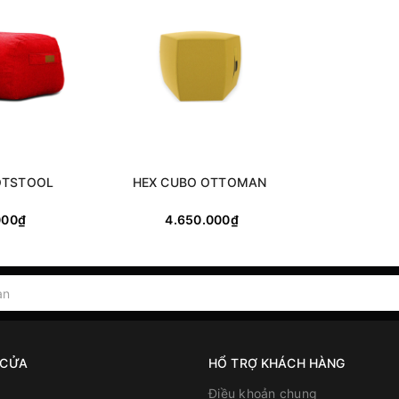
OTSTOOL
HEX CUBO OTTOMAN
000₫
4.650.000₫
 CỬA
HỔ TRỢ KHÁCH HÀNG
Điều khoản chung