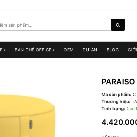
RE
BÀN GHẾ OFFICE
OEM
DỰ ÁN
BLOG
GIỚ
PARAISO
Mã sản phẩm:
CT
Thương hiệu:
T
Tình trạng:
Còn 
4.420.00