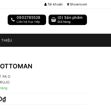
Tài khoản
Showroom
0902785528
(
0
) Sản phẩm
Liên hệ trực tiếp
Giỏ hàng
I THIỆU
 OTTOMAN
 PA O
ARUJO
hàng
0₫