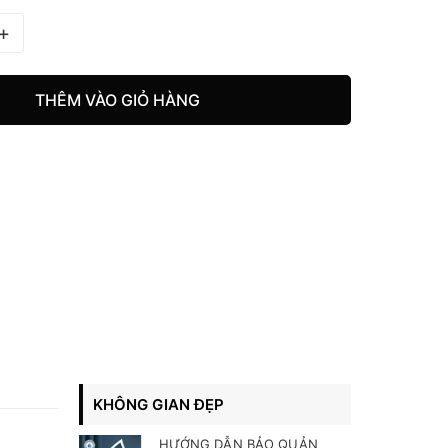
+
THÊM VÀO GIỎ HÀNG
KHÔNG GIAN ĐẸP
HƯỚNG DẪN BẢO QUẢN