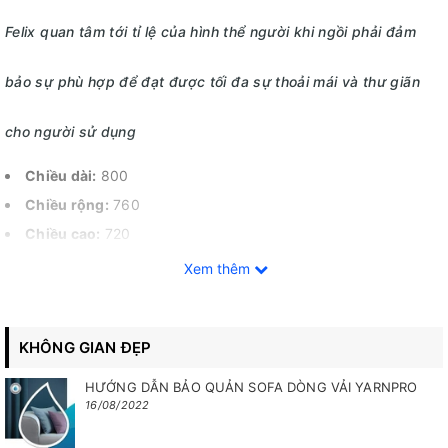
Felix quan tâm tới tỉ lệ của hình thể người khi ngồi phải đảm
bảo sự phù hợp để đạt được tối đa sự thoải mái và thư giãn
cho người sử dụng
Chiều dài:
800
Chiều rộng:
760
Chiều cao:
720
Chiều sâu nệm ngồi:
600
Xem thêm
____________________________________________
Màu sắc:
Màu tùy chọn hoặc có sẵn
KHÔNG GIAN ĐẸP
Chất liệu:
Chân ghế:
HƯỚNG DẪN BẢO QUẢN SOFA DÒNG VẢI YARNPRO
16/08/2022
Chức năng đặc biệt:
Mã sản phẩm: