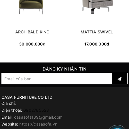
ARCHIBALD KING
MATTIA SWIVEL
30.000.000₫
17.000.000₫
ĐĂNG KÝ NHẬN TIN
CASA FURNITURE CO,LTD
Địa chỉ:
Điện thoại:
0902785528
Email:
casasofa139@gmail.com
Website:
https://casasofa.vn