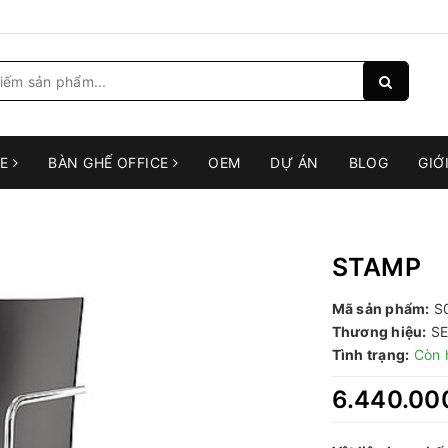
RE
BÀN GHẾ OFFICE
OEM
DỰ ÁN
BLOG
GIỚ
STAMP
Mã sản phẩm:
S
Thương hiệu:
SE
Tình trạng:
Còn 
6.440.00