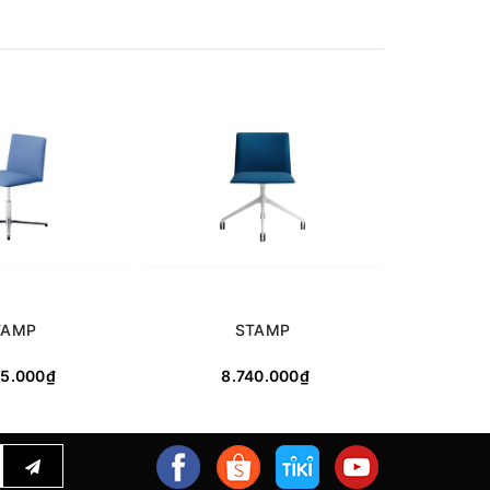
TAMP
STAMP
75.000₫
8.740.000₫
7