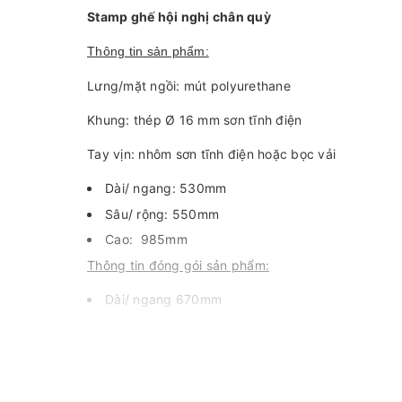
Stamp ghế hội nghị chân quỳ
Thông tin sản phẩm:
Lưng/mặt ngồi: mút polyurethane
Khung: thép Ø 16 mm sơn tĩnh điện
Tay vịn: nhôm sơn tĩnh điện hoặc bọc vải
Dài/ ngang: 5
Sâu/ rộng: 550mm
Cao: 985mm
Thông tin đóng gói sản phẩm:
Dài/ ngang 670mm
Sâu/ rộng: 570mm
Cao: 815mm
Trọng lượng ghế: ~10kg
Trọng lượng sau khi đóng gói: ~13kg