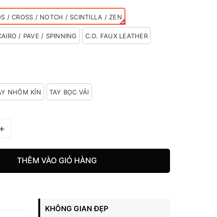
S / CROSS / NOTCH / SCINTILLA / ZEN
AIRO / PAVE / SPINNING
C.O. FAUX LEATHER
AY NHÔM KÍN
TAY BỌC VẢI
+
THÊM VÀO GIỎ HÀNG
KHÔNG GIAN ĐẸP