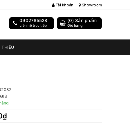
Tài khoản
Showroom
0902785528
(
0
) Sản phẩm
Liên hệ trực tiếp
Giỏ hàng
I THIỆU
0208Z
GIS
hàng
0₫