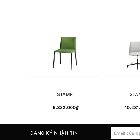
Thể tích: 0.26m³
Qui cách đóng gói: 1cái/ thùng
STAMP
STA
5.382.000₫
10.281
ĐĂNG KÝ NHẬN TIN