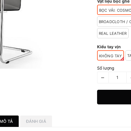
Vật liệu bọc ghế
BỌC VẢI: COSMO
BROADCLOTH / C
REAL LEATHER
Kiểu tay vịn
T
KHÔNG TAY
Số lượng
–
MÔ TẢ
ĐÁNH GIÁ