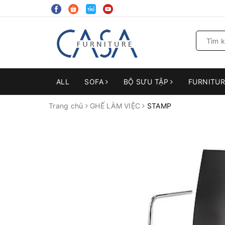
ALL
SOFA
BỘ SƯU TẬP
FURNITU
Trang chủ
GHẾ LÀM VIỆC
STAMP