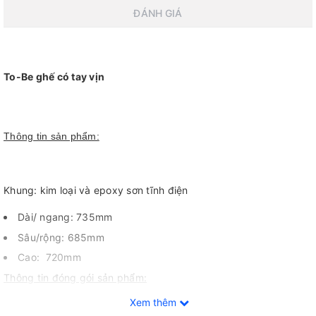
ĐÁNH GIÁ
To-Be ghế có tay vịn
Thông tin sản phẩm:
Khung: kim loại và epoxy sơn tĩnh điện
Dài/ ngang: 735
mm
Sâu/rộng: 685
mm
Cao: 720
mm
Thông tin đóng gói sản phẩm:
Xem thêm
Dài/ ngang 730mm