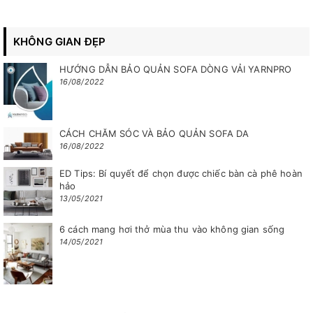
Sâu/ rộng: 800mm
Cao: 810mm
KHÔNG GIAN ĐẸP
Trọng lượng ghế: 7.5kg
Trọng lượng sau khi đóng gói: 32.7kg
HƯỚNG DẪN BẢO QUẢN SOFA DÒNG VẢI YARNPRO
16/08/2022
Thể tích: 0.47m³
Qui cách đóng gói: 4cái/ thùng
CÁCH CHĂM SÓC VÀ BẢO QUẢN SOFA DA
16/08/2022
ED Tips: Bí quyết để chọn được chiếc bàn cà phê hoàn
hảo
13/05/2021
6 cách mang hơi thở mùa thu vào không gian sống
14/05/2021