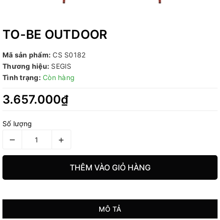
TO-BE OUTDOOR
Mã sản phẩm:
CS S0182
Thương hiệu:
SEGIS
Tình trạng:
Còn hàng
3.657.000₫
Số lượng
–
+
THÊM VÀO GIỎ HÀNG
MÔ TẢ