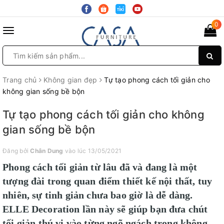
0
Toggle
navigation
Trang chủ
Không gian đẹp
Tự tạo phong cách tối giản cho
không gian sống bề bộn
Tự tạo phong cách tối giản cho không
gian sống bề bộn
Đăng bởi
Chân Dung
vào lúc 13/05/2021
Phong cách tối giản từ lâu đã và đang là một
tượng đài trong quan điểm thiết kế nội thất, tuy
nhiên, sự tinh giản chưa bao giờ là dễ dàng.
ELLE Decoration lần này sẽ giúp bạn đưa chút
tối giản thú vị vào từng ngõ ngách trong không