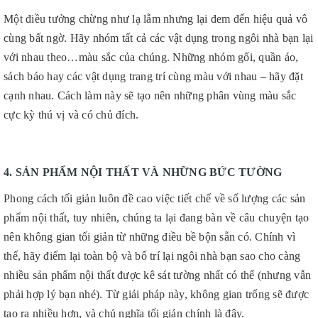
Một điều tưởng chừng như lạ lẫm nhưng lại đem đến hiệu quả vô
cùng bất ngờ. Hãy nhóm tất cả các vật dụng trong ngôi nhà bạn lại
với nhau theo…màu sắc của chúng. Những nhóm gối, quần áo,
sách báo hay các vật dụng trang trí cùng màu với nhau – hãy đặt
cạnh nhau. Cách làm này sẽ tạo nên những phân vùng màu sắc
cực kỳ thú vị và có chủ đích.
4. SẢN PHẨM NỘI THẤT VÀ NHỮNG BỨC TƯỜNG
Phong cách tối giản luôn đề cao việc tiết chế về số lượng các sản
phẩm nội thất, tuy nhiên, chúng ta lại đang bàn về câu chuyện tạo
nên không gian tối giản từ những điều bề bộn sẵn có. Chính vì
thế, hãy điểm lại toàn bộ và bố trí lại ngôi nhà bạn sao cho càng
nhiều sản phẩm nội thất được kê sát tường nhất có thể (nhưng vẫn
phải hợp lý bạn nhé). Từ giải pháp này, không gian trống sẽ được
tạo ra nhiều hơn, và chủ nghĩa tối giản chính là đây.