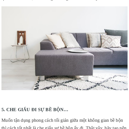
5. CHE GIẤU ĐI SỰ BỀ BỘN…
Muốn tận dụng phong cách tối giản giữa một không gian bề bộn
thì cách tốt nhất là che giấu sự bề bộn ấy đi. Thật vậy, hãy tạo nên