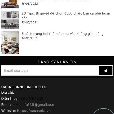
16/08/2022
ED Tips: Bí quyết để chọn được chiếc bàn cà phê hoàn
hảo
13/05/2021
6 cách mang hơi thở mùa thu vào không gian sống
14/05/2021
ĐĂNG KÝ NHẬN TIN
CASA FURNITURE CO,LTD
Địa chỉ:
Điện thoại:
0902785528
Email:
casasofa139@gmail.com
Website:
https://casasofa.vn