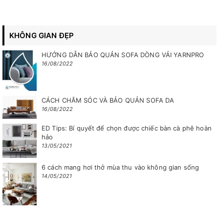
Thông tin đóng gói sản phẩm:
Dài/ ngang 635mm
Sâu/ rộng 675mm
KHÔNG GIAN ĐẸP
Cao: 1000mm
HƯỚNG DẪN BẢO QUẢN SOFA DÒNG VẢI YARNPRO
Trọng lượng ghế: 7.6~8.3kg
16/08/2022
Trọng lượng sau khi đóng gói: 25.2~36.0kg
Thể tích: 0.4m³
CÁCH CHĂM SÓC VÀ BẢO QUẢN SOFA DA
Qui cách đóng gói: 2 cái/ thùng
16/08/2022
ED Tips: Bí quyết để chọn được chiếc bàn cà phê hoàn
hảo
13/05/2021
6 cách mang hơi thở mùa thu vào không gian sống
14/05/2021