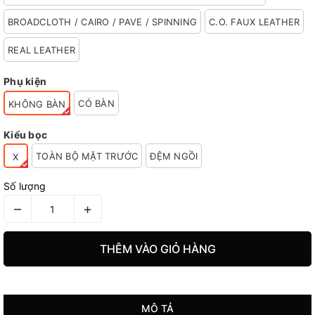
BROADCLOTH / CAIRO / PAVE / SPINNING
C.O. FAUX LEATHER
REAL LEATHER
Phụ kiện
CÓ BÀN
KHÔNG BÀN
Kiểu bọc
TOÀN BỘ MẶT TRƯỚC
ĐỆM NGỒI
X
Số lượng
–
+
THÊM VÀO GIỎ HÀNG
MÔ TẢ